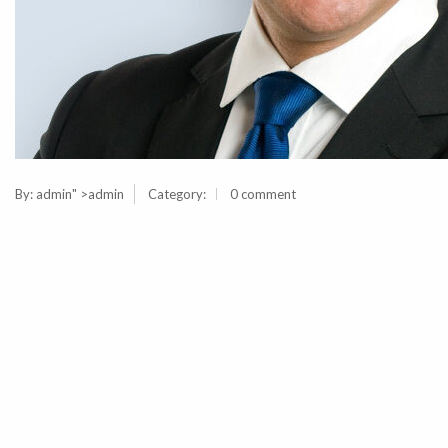
By:
admin
" >admin
Category:
0 comment