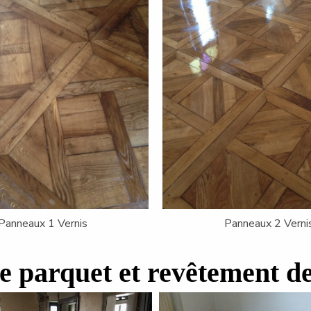
Panneaux 1 Vernis
Mosaïque
e parquet et revêtement de
tion huile sur parquet neuf
Préparation pose tradit