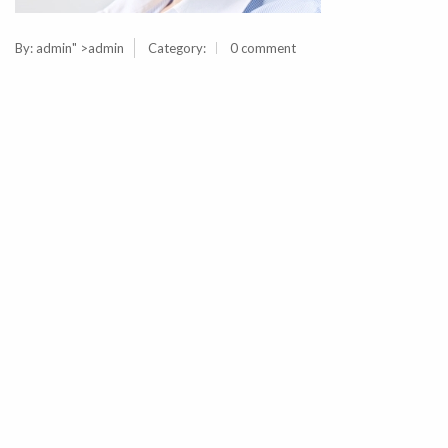
By:
admin
" >admin
Category:
0 comment