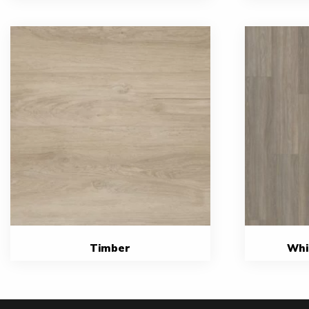
Timber
Whin