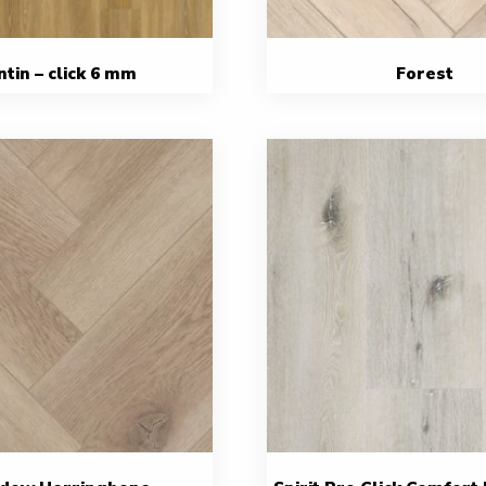
ntin – click 6 mm
Forest