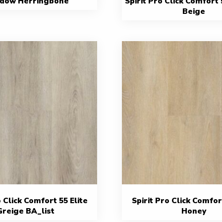
dow Herringbone
Spirit Pro Click Comfort
Beige
o Click Comfort 55 Elite
Spirit Pro Click Comfor
Greige BA_list
Honey