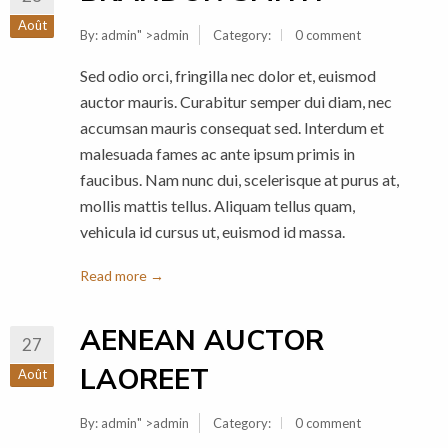
Août
By:
admin
" >admin
Category:
0 comment
Sed odio orci, fringilla nec dolor et, euismod
auctor mauris. Curabitur semper dui diam, nec
accumsan mauris consequat sed. Interdum et
malesuada fames ac ante ipsum primis in
faucibus. Nam nunc dui, scelerisque at purus at,
mollis mattis tellus. Aliquam tellus quam,
vehicula id cursus ut, euismod id massa.
Read more →
AENEAN AUCTOR
27
LAOREET
Août
By:
admin
" >admin
Category:
0 comment