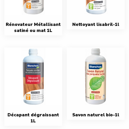
Rénovateur Métallisant
Nettoyant lisabril-1l
satiné ou mat 1L
Décapant dégraissant
Savon naturel bio-1l
1L